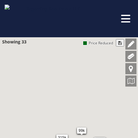
Showing 33
Price Reduced
99k
315k